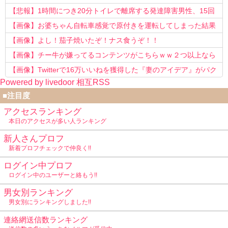
う知らない！」
【悲報】1時間につき20分トイレで離席する発達障害男性、15回
以上転職を重ねてしまう
【画像】お婆ちゃん自転車感覚で原付きを運転してしまった結果
www
【画像】よし！茄子焼いたぞ！ナス食うぞ！！
【画像】チー牛が嫌ってるコンテンツがこちらｗｗ２つ以上なら
確定ｗｗ
【画像】Twitterで16万いいねを獲得した『妻のアイデア』がパク
Powered by livedoor 相互RSS
リで草www
■注目度
アクセスランキング
本日のアクセスが多い人ランキング
新人さんプロフ
新着プロフチェックで仲良く!!
ログイン中プロフ
ログイン中のユーザーと絡もう!!
男女別ランキング
男女別にランキングしました!!
連絡網送信数ランキング