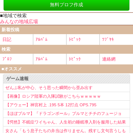
無料プロフ作成
■地域で検索
みんなの地域広場
新着投稿
日記
ｱﾙﾊﾞﾑ
ﾄﾋﾟｯｸ
ﾂﾌﾞﾔｷ
検索
ﾌﾟﾛﾌ
ｱﾙﾊﾞﾑ
ﾄﾋﾟｯｸ
連絡網
■オススメ
ゲーム速報
ぜんぶ私が中心、そう思った瞬間から歪み出す
【画像】ロシア陸軍の入隊試験がこちらｗｗｗｗｗ
【アウェー】神宮村上 .195 5本 12打点 OPS.795
【ほぼブルマ】『ドラゴンボール』ブルマとチチのフュージョ
ン、クッソ可愛すぎるwwwwwww
【愕然】不眠症ワイちゃん、人生初の睡眠導入剤を服用した結果
ｗｗｗｗ
女さん「もう息子たちの弁当は作りません。残すし文句言うしも