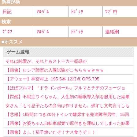
新着投稿
日記
ｱﾙﾊﾞﾑ
ﾄﾋﾟｯｸ
ﾂﾌﾞﾔｷ
検索
ﾌﾟﾛﾌ
ｱﾙﾊﾞﾑ
ﾄﾋﾟｯｸ
連絡網
■オススメ
ゲーム速報
それは純愛か、それともストーカー疑惑か
【画像】ロシア陸軍の入隊試験がこちらｗｗｗｗｗ
【アウェー】神宮村上 .195 5本 12打点 OPS.795
【ほぼブルマ】『ドラゴンボール』ブルマとチチのフュージョ
ン、クッソ可愛すぎるwwwwwww
【愕然】不眠症ワイちゃん、人生初の睡眠導入剤を服用した結果
ｗｗｗｗ
女さん「もう息子たちの弁当は作りません。残すし文句言うしも
う知らない！」
【悲報】1時間につき20分トイレで離席する発達障害男性、15回
以上転職を重ねてしまう
【画像】お婆ちゃん自転車感覚で原付きを運転してしまった結果
www
【画像】よし！茄子焼いたぞ！ナス食うぞ！！