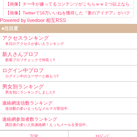
【画像】チー牛が嫌ってるコンテンツがこちらｗｗ２つ以上なら
確定ｗｗ
【画像】Twitterで16万いいねを獲得した『妻のアイデア』がパク
Powered by livedoor 相互RSS
リで草www
■注目度
アクセスランキング
本日のアクセスが多い人ランキング
新人さんプロフ
新着プロフチェックで仲良く!!
ログイン中プロフ
ログイン中のユーザーと絡もう!!
男女別ランキング
男女別にランキングしました!!
連絡網送信数ランキング
送信数の多いえっちなメルマガ受信中..
連絡網参加者数ランキング
購読者の多い人気連絡網！えっちメールを受信中..
TOP
ﾏｲﾍﾟｰｼﾞ