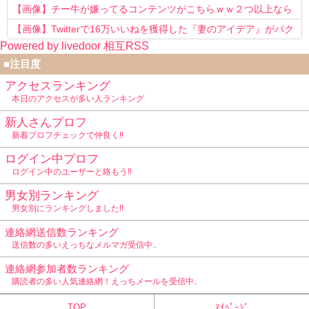
【画像】チー牛が嫌ってるコンテンツがこちらｗｗ２つ以上なら
確定ｗｗ
【画像】Twitterで16万いいねを獲得した『妻のアイデア』がパク
Powered by livedoor 相互RSS
リで草www
■注目度
アクセスランキング
本日のアクセスが多い人ランキング
新人さんプロフ
新着プロフチェックで仲良く!!
ログイン中プロフ
ログイン中のユーザーと絡もう!!
男女別ランキング
男女別にランキングしました!!
連絡網送信数ランキング
送信数の多いえっちなメルマガ受信中..
連絡網参加者数ランキング
購読者の多い人気連絡網！えっちメールを受信中..
TOP
ﾏｲﾍﾟｰｼﾞ