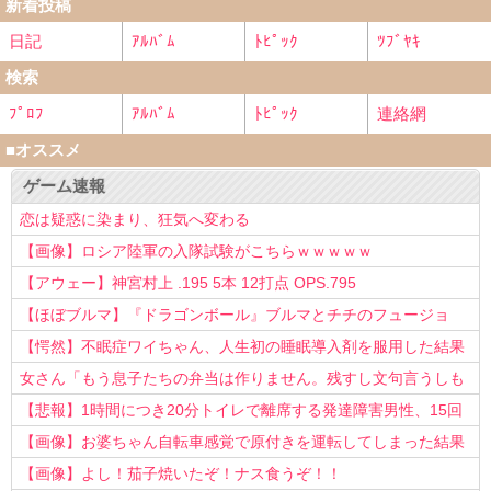
新着投稿
日記
ｱﾙﾊﾞﾑ
ﾄﾋﾟｯｸ
ﾂﾌﾞﾔｷ
検索
ﾌﾟﾛﾌ
ｱﾙﾊﾞﾑ
ﾄﾋﾟｯｸ
連絡網
■オススメ
ゲーム速報
恋は疑惑に染まり、狂気へ変わる
【画像】ロシア陸軍の入隊試験がこちらｗｗｗｗｗ
【アウェー】神宮村上 .195 5本 12打点 OPS.795
【ほぼブルマ】『ドラゴンボール』ブルマとチチのフュージョ
ン、クッソ可愛すぎるwwwwwww
【愕然】不眠症ワイちゃん、人生初の睡眠導入剤を服用した結果
ｗｗｗｗ
女さん「もう息子たちの弁当は作りません。残すし文句言うしも
う知らない！」
【悲報】1時間につき20分トイレで離席する発達障害男性、15回
以上転職を重ねてしまう
【画像】お婆ちゃん自転車感覚で原付きを運転してしまった結果
www
【画像】よし！茄子焼いたぞ！ナス食うぞ！！