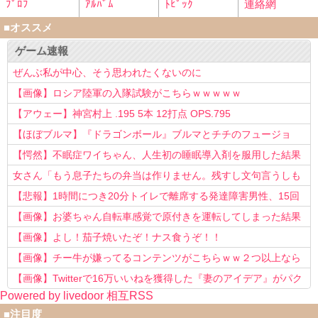
ﾌﾟﾛﾌ
ｱﾙﾊﾞﾑ
ﾄﾋﾟｯｸ
連絡網
■オススメ
ゲーム速報
ぜんぶ私が中心、そう思われたくないのに
【画像】ロシア陸軍の入隊試験がこちらｗｗｗｗｗ
【アウェー】神宮村上 .195 5本 12打点 OPS.795
【ほぼブルマ】『ドラゴンボール』ブルマとチチのフュージョ
ン、クッソ可愛すぎるwwwwwww
【愕然】不眠症ワイちゃん、人生初の睡眠導入剤を服用した結果
ｗｗｗｗ
女さん「もう息子たちの弁当は作りません。残すし文句言うしも
う知らない！」
【悲報】1時間につき20分トイレで離席する発達障害男性、15回
以上転職を重ねてしまう
【画像】お婆ちゃん自転車感覚で原付きを運転してしまった結果
www
【画像】よし！茄子焼いたぞ！ナス食うぞ！！
【画像】チー牛が嫌ってるコンテンツがこちらｗｗ２つ以上なら
確定ｗｗ
【画像】Twitterで16万いいねを獲得した『妻のアイデア』がパク
Powered by livedoor 相互RSS
リで草www
■注目度