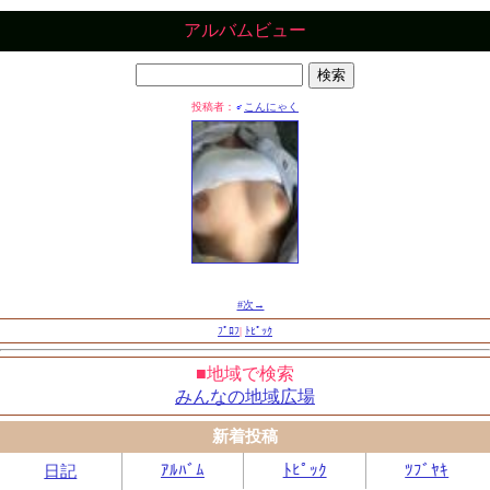
アルバムビュー
投稿者：
♂
こんにゃく
#次→
ﾌﾟﾛﾌ
|
ﾄﾋﾟｯｸ
■地域で検索
みんなの地域広場
新着投稿
ｱﾙﾊﾞﾑ
ﾄﾋﾟｯｸ
ﾂﾌﾞﾔｷ
日記