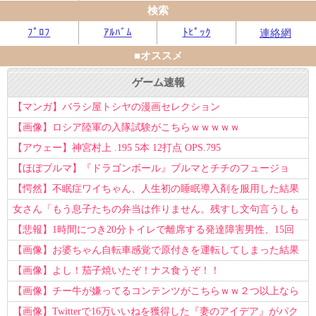
検索
ﾌﾟﾛﾌ
ｱﾙﾊﾞﾑ
ﾄﾋﾟｯｸ
連絡網
■オススメ
ゲーム速報
【マンガ】バラシ屋トシヤの漫画セレクション
【画像】ロシア陸軍の入隊試験がこちらｗｗｗｗｗ
【アウェー】神宮村上 .195 5本 12打点 OPS.795
【ほぼブルマ】『ドラゴンボール』ブルマとチチのフュージョ
ン、クッソ可愛すぎるwwwwwww
【愕然】不眠症ワイちゃん、人生初の睡眠導入剤を服用した結果
ｗｗｗｗ
女さん「もう息子たちの弁当は作りません。残すし文句言うしも
う知らない！」
【悲報】1時間につき20分トイレで離席する発達障害男性、15回
以上転職を重ねてしまう
【画像】お婆ちゃん自転車感覚で原付きを運転してしまった結果
www
【画像】よし！茄子焼いたぞ！ナス食うぞ！！
【画像】チー牛が嫌ってるコンテンツがこちらｗｗ２つ以上なら
確定ｗｗ
【画像】Twitterで16万いいねを獲得した『妻のアイデア』がパク